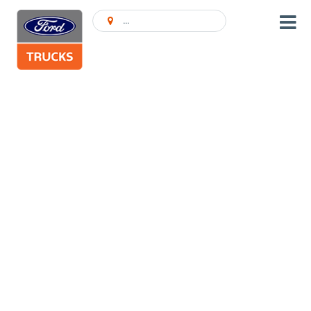
Ieškoti Atstovybės