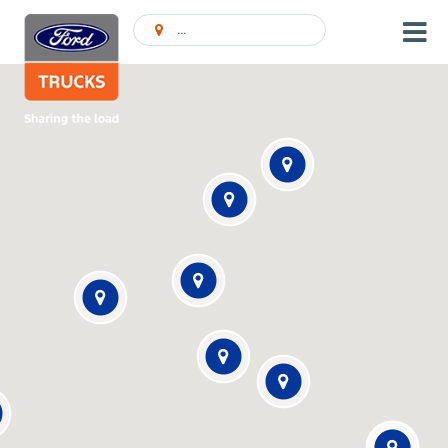
Ieškoti Atstovybės