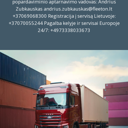
popardaviminio aptarnavimo vadovas: Andrius
Zubkauskas andrius.zubkauskas@fleeton.lt
+37069068300 Registracija į servisą Lietuvoje:
+37070055244 Pagalba kelyje ir servisai Europoje
24/7: +4973338033673